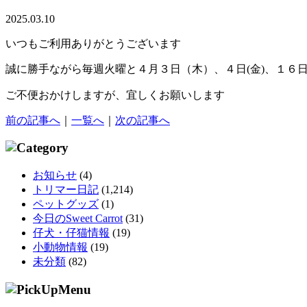
2025.03.10
いつもご利用ありがとうございます
誠に勝手ながら毎週火曜と４月３日（木）、４日(金)、１６日(
ご不便おかけしますが、宜しくお願いします
前の記事へ
｜
一覧へ
｜
次の記事へ
お知らせ
(4)
トリマー日記
(1,214)
ペットグッズ
(1)
今日のSweet Carrot
(31)
仔犬・仔猫情報
(19)
小動物情報
(19)
未分類
(82)