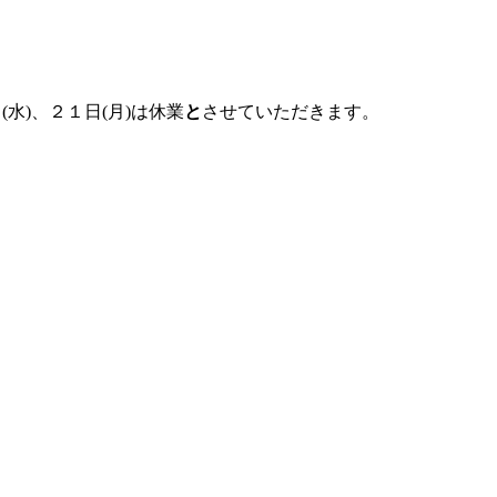
水)、２１日(月)は
休業
と
させていただきます。