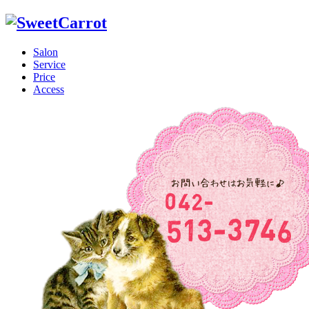
Salon
Service
Price
Access