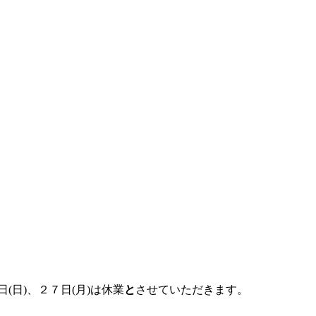
(日)、２７日(月)は
休業
と
させていただきます。