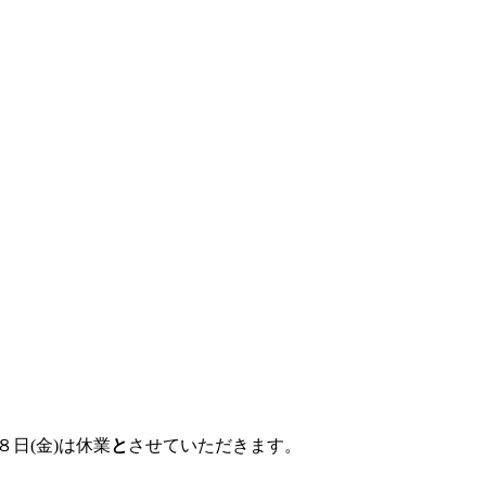
日(金)は
休業
と
させていただきます。